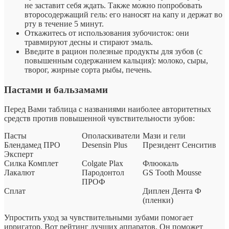
не заставит себя ждать. Также можно попробовать
второсодержащий гель: его наносят на капу и держат во
рту в течение 5 минут.
Откажитесь от использования зубочисток: они
травмируют десны и стирают эмаль.
Введите в рацион полезные продукты для зубов (с
повышенным содержанием кальция): молоко, сыры,
творог, жирные сорта рыбы, печень.
Пастами и бальзамами
Перед Вами таблица с названиями наиболее авторитетных
средств против повышенной чувствительности зубов:
Пасты
Ополаскиватели
Мази и гели
Блендамед ПРО
Desensin Plus
Президент Сенситив
Эксперт
Силка Комплет
Colgate Plax
Флюокаль
Лакалют
Пародонтол
GS Tooth Mousse
ПРОФ
Сплат
Диплен Дента Ф
(пленки)
Упростить уход за чувствительными зубами помогает
ирригатор
. Вот
рейтинг лучших аппаратов.
Он поможет