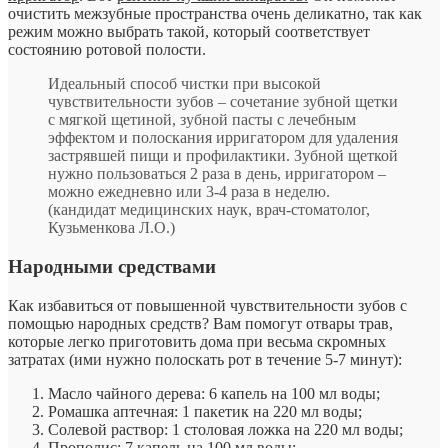
очистить межзубные пространства очень деликатно, так как
режим можно выбрать такой, который соответствует
состоянию ротовой полости.
Идеальный способ чистки при высокой
чувствительности зубов – сочетание зубной щетки
с мягкой щетиной, зубной пасты с лечебным
эффектом и полоскания ирригатором для удаления
застрявшей пищи и профилактики. Зубной щеткой
нужно пользоваться 2 раза в день, ирригатором –
можно ежедневно или 3-4 раза в неделю.
(кандидат медицинских наук, врач-стоматолог,
Кузьменкова Л.О.)
Народными средствами
Как избавиться от повышенной чувствительности зубов с
помощью народных средств? Вам помогут отвары трав,
которые легко приготовить дома при весьма скромных
затратах (ими нужно полоскать рот в течение 5-7 минут):
Масло чайного дерева: 6 капель на 100 мл воды;
Ромашка аптечная: 1 пакетик на 220 мл воды;
Солевой раствор: 1 столовая ложка на 220 мл воды;
Прополис: 7 капель на 100 мл воды;