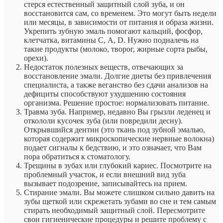
стерся естественный защитный слой зуба, и он
восстановится сам, со временем. Это могут быть недели
или месяцы, в зависимости от питания и образа жизни.
Укрепить зубную эмаль помогают кальций, фосфор,
клетчатка, витамины С, А, D. Нужно подналечь на
такие продукты (молоко, творог, жирные сорта рыбы,
орехи).
Недостаток полезных веществ, отвечающих за
восстановление эмали. Долгие диеты без привлечения
специалиста, а также веганство без сдачи анализов на
дефициты способствуют ухудшению состояния
организма. Решение простое: нормализовать питание.
Травма зуба. Например, недавно Вы грызли леденец и
откололи кусочек зуба (или повредили десну).
Открывшийся дентин (это ткань под зубной эмалью,
которая содержит микроскопические нервные волокна)
подает сигналы к бедствию, и это означает, что Вам
пора обратиться к стоматологу.
Трещины в зубах или глубокий кариес. Посмотрите на
проблемный участок, и если внешний вид зуба
вызывает подозрение, записывайтесь на прием.
Стирание эмали. Вы можете слишком сильно давить на
зубы щеткой или скрежетать зубами во сне и тем самым
стирать необходимый защитный слой. Пересмотрите
свои гигиенические процедуры и решите проблему с