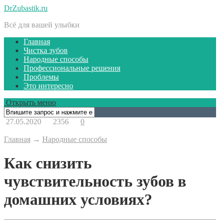
DrZubastik.ru
Всё для вашей улыбки
Главная
Чистка зубов
Народные способы
Профессиональные решения
Проблемы
Это интересно
Открыть меню
27.05.2020
2356
0
Главная
→
Народные способы
Как снизить
чувствительность зубов в
домашних условиях?