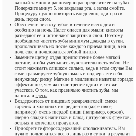
ватный тампон и равномерно распределите ее на зубах.
Подержите минут 5, не закрывая рта, а затем смойте.
Процедуру нужно повторять ежедневно, один раз в
день, перед сном.
Обеспечьте чистоту зубов в течение всего дня и
особенно на ночь. Налет опасен для эмали: кислоты
разъедают ее и истончают защитный слой. Поэтому
необходимо чистить зубы минимум дважды в сутки,
прополаскивать их после каждого приема пищи, а на
ночь еще и пользоваться зубной нитью.
Замените щетку, отдав предпочтение более мягкой
щетине, чтобы уменьшить чувствительность зубов. Не
стоит нажимать слишком сильно, ведь в этом случае Вы
сами травмируете зубную эмаль и подвергаете себя
ненужному риску. Мягкие и медленные нажатия гораздо
эффективнее, чем жесткое трение одних и тех же
участков. О том, как правильно чистить зубы, мы
написали
здесь.
Воздержитесь от пищевых раздражителей: смеси
горячих и холодных ингредиентов (кофе глясе,
например), очень твердой пищи (например, орехов),
ядерно-сладких напитков и блюд, цитрусовых фруктов,
острых и копченых продуктов.
Приобретите фторосодержащий ополаскиватель. Им
нужно пользоваться всего лишь раз в сутки, а результат