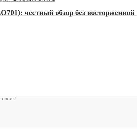
EO701): честный обзор без восторженной
сточник!