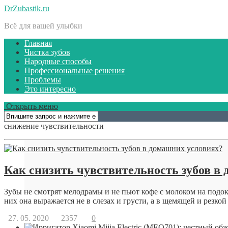
DrZubastik.ru
Всё для вашей улыбки
Главная
Чистка зубов
Народные способы
Профессиональные решения
Проблемы
Это интересно
Открыть меню
снижение чувствительности
Как снизить чувствительность зубов в
Зубы не смотрят мелодрамы и не пьют кофе с молоком на подок
них она выражается не в слезах и грусти, а в щемящей и резкой 
27. 05. 2020
2357
0