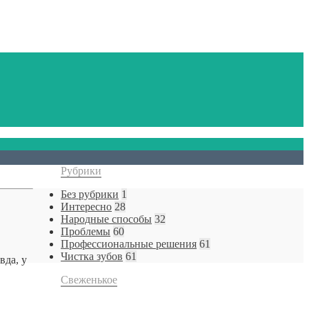
Рубрики
Без рубрики
1
Интересно
28
Народные способы
32
Проблемы
60
Профессиональные решения
61
Чистка зубов
61
вда, у
Свеженькое