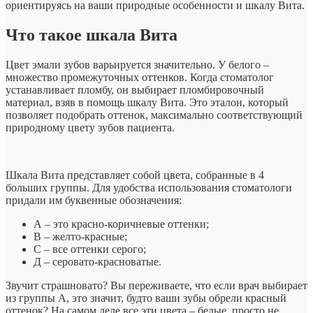
ориентируясь на ваши природные особенности и шкалу Вита.
Что такое шкала Вита
Цвет эмали зубов варьируется значительно. У белого –
множество промежуточных оттенков. Когда стоматолог
устанавливает пломбу, он выбирает пломбировочный
материал, взяв в помощь шкалу Вита. Это эталон, который
позволяет подобрать оттенок, максимально соответствующий
природному цвету зубов пациента.
Шкала Вита представляет собой цвета, собранные в 4
больших группы. Для удобства использования стоматологи
придали им буквенные обозначения:
А – это красно-коричневые оттенки;
В – желто-красные;
С – все оттенки серого;
Д – серовато-красноватые.
Звучит страшновато? Вы переживаете, что если врач выбирает
из группы А, это значит, будто ваши зубы обрели красный
оттенок? На самом деле все эти цвета – белые, просто не