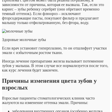
Проблема с цветом может быть решена по-разному, в
зависимости от причины, которая ее вызвала. Так, если это
кариес – зубы ребенку серебрят (они обретают временно
темный оттенок). Если флюороз – исключают
фторсодержащие пасты, покупают фильтр и предлагают
малышу только отфильтрованную, без фтора, воду.
Здоровые молочные зубы
Если врач установит гиперплазию, то он отшлифует участки
эмали с избыточным ростом ткани.
Иногда лечение препаратами железа вызывает потемнение
зубов у малыша. В этом случае все нормализуется после того,
как курс лечения будет закончен.
Причины изменения цвета зубов у
взрослых
Взрослые пациенты стоматологических клиник часто
жалуются на изменение оттенка эмали. Причины:
заболевания внутренних органов (особенно желудка,