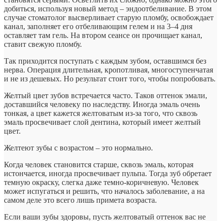
добиться, используя новый метод – эндоотбеливание. В этом
случае стоматолог высверливает старую пломбу, освобождает
канал, заполняет его отбеливающим гелем и на 3–4 дня
оставляет там гель. На втором сеансе он прочищает канал,
ставит свежую пломбу.
Так приходится поступать с каждым зубом, оставшимся без
нерва. Операция длительная, кропотливая, многоступенчатая
и не из дешевых. Но результат стоит того, чтобы попробовать.
Желтый цвет зубов встречается часто. Таков оттенок эмали,
доставшийся человеку по наследству. Иногда эмаль очень
тонкая, а цвет кажется желтоватым из-за того, что сквозь
эмаль просвечивает слой дентина, который имеет желтый
цвет.
Желтеют зубы с возрастом – это нормально.
Когда человек становится старше, сквозь эмаль, которая
истончается, иногда просвечивает пульпа. Тогда зуб обретает
темную окраску, слегка даже темно-коричневую. Человек
может испугаться и решить, что началось заболевание, а на
самом деле это всего лишь примета возраста.
Если ваши зубы здоровы, пусть желтоватый оттенок вас не