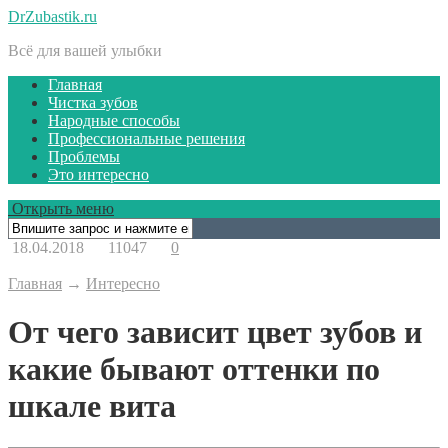
DrZubastik.ru
Всё для вашей улыбки
Главная
Чистка зубов
Народные способы
Профессиональные решения
Проблемы
Это интересно
Открыть меню
18.04.2018
11047
0
Главная
→
Интересно
От чего зависит цвет зубов и
какие бывают оттенки по
шкале вита