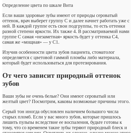
Определение цвета по шкале Вита
Если ваши здоровые зубы имеют от природы сероватый
оттенок, врач выберет группу С и далее начнет работать уже с
ней. В каждой группе есть свои подгруппы, то есть оттенки
разной степени яркости. Их также 4. В рассматриваемой нами
группе С самая «незаметная» яркость будет у оттенка С4,
самая же «мощная» — у С1.
Изучив особенности цвета зубов пациента, стоматолог
определяется с цветовой гаммой пломбы либо материала,
который будет использоваться для протезирования.
От чего зависит природный оттенок
зубов
Ваши зубы не очень белые? Они имеют сероватый или
желтый цвет? Посмотрим, каковы возможные причины этого.
Серый тон иногда обусловлен наличием большого числа
старых пломб. Если у вас много зубов, которые пришлось
лишить пульпы вследствие ее воспаления, будьте готовы к
тому, что со временем такие зубы теряют природный блеск и
становятся серыми. Осветлить их сложно, однако можно этого