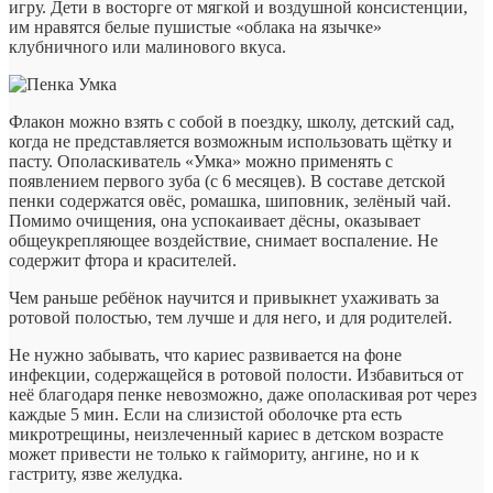
игру. Дети в восторге от мягкой и воздушной консистенции,
им нравятся белые пушистые «облака на язычке»
клубничного или малинового вкуса.
Флакон можно взять с собой в поездку, школу, детский сад,
когда не представляется возможным использовать щётку и
пасту. Ополаскиватель «Умка» можно применять с
появлением первого зуба (с 6 месяцев). В составе детской
пенки содержатся овёс, ромашка, шиповник, зелёный чай.
Помимо очищения, она успокаивает дёсны, оказывает
общеукрепляющее воздействие, снимает воспаление. Не
содержит фтора и красителей.
Чем раньше ребёнок научится и привыкнет ухаживать за
ротовой полостью, тем лучше и для него, и для родителей.
Не нужно забывать, что кариес развивается на фоне
инфекции, содержащейся в ротовой полости. Избавиться от
неё благодаря пенке невозможно, даже ополаскивая рот через
каждые 5 мин. Если на слизистой оболочке рта есть
микротрещины, неизлеченный кариес в детском возрасте
может привести не только к гаймориту, ангине, но и к
гастриту, язве желудка.