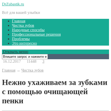
DrZubastik.ru
Всё для вашей улыбки
Главная
Чистка зубов
Народные способы
Профессиональные решения
Проблемы
Это интересно
Открыть меню
16.12.2017
11448
3
Главная
→
Чистка зубов
Нежно ухаживаем за зубками
с помощью очищающей
пенки