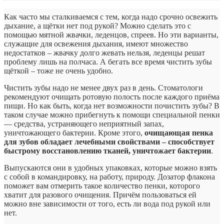
Как часто мы сталкиваемся с тем, когда надо срочно освежить
дыхание, а щётки нет под рукой? Можно сделать это с
помощью мятной жвачки, леденцов, спреев. Но эти варианты,
служащие для освежения дыхания, имеют множество
недостатков – жвачку долго жевать нельзя, леденцы решат
проблему лишь на полчаса. А бегать все время чистить зубы
щёткой – тоже не очень удобно.
Чистить зубы надо не менее двух раз в день. Стоматологи
рекомендуют очищать ротовую полость после каждого приёма
пищи. Но как быть, когда нет возможности почистить зубы? В
таком случае можно прибегнуть к помощи специальной пенки
— средства, устраняющего неприятный запах,
уничтожающего бактерии. Кроме этого,
очищающая пенка
для зубов обладает лечебными свойствами – способствует
быстрому восстановлению тканей, уничтожает бактерии
.
Выпускаются они в удобных упаковках, которые можно взять
с собой в командировку, на работу, природу. Дозатор флакона
поможет вам отмерить такое количество пенки, которого
хватит для разового очищения. Причём пользоваться ей
можно вне зависимости от того, есть ли вода под рукой или
нет.