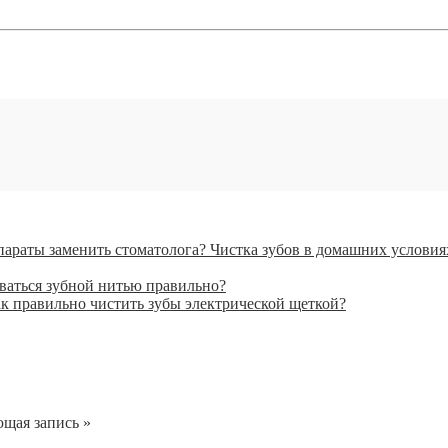
Чистка зубов в домашних условия
ваться зубной нитью правильно?
к правильно чистить зубы электрической щеткой?
щая запись »