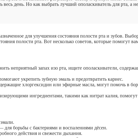
 весь день. Но как выбрать лучший ополаскиватель для рта, а н
азначенное для улучшения состояния полости рта и зубов. Выбо
ояния полости рта. Вот несколько советов, которые помогут ва
нить неприятный запах изо рта, ищите ополаскиватели, содерж
омогают укрепить зубную эмаль и предотвратить кариес.
одержащие хлоргексидин или эфирные масла, могут помочь в бор
лизирующими ингредиентами, такими как нитрат калия, помогут
 эмали.
— для борьбы с бактериями и воспалениями дёсен.
робного действия и свежести дыхания.