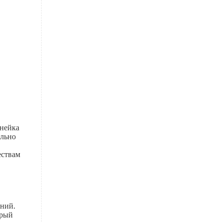
инейка
ально
ествам
ений.
орый