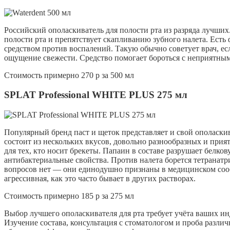
Российский ополаскиватель для полости рта из разряда лучших
полости рта и препятствует скапливанию зубного налета. Ес
средством против воспалений. Такую обычно советует врач, ес
ощущение свежести. Средство помогает бороться с неприятным 
Стоимость примерно 270 р за 500 мл
SPLAT Professional WHITE PLUS 275 мл
Популярный бренд паст и щеток представляет и свой ополаскив
состоит из нескольких вкусов, довольно разнообразных и прия
для тех, кто носит брекеты.
Папаин в составе разрушает белкову
антибактериальные свойства. Против налета борется тетранат
вопросов нет — они единодушно признаны в медицинском сообщ
агрессивная, как это часто бывает в других растворах.
Стоимость примерно 185 р за 275 мл
Выбор лучшего ополаскивателя для рта требует учёта ваших и
Изучение состава, консультация с стоматологом и проба разл