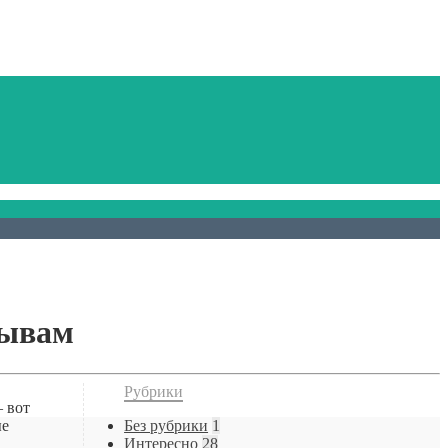
зывам
Рубрики
 вот
ые
Без рубрики
1
Интересно
28