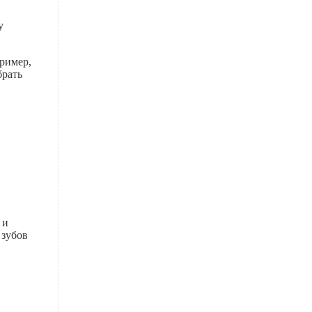
у
ример,
брать
 и
 зубов