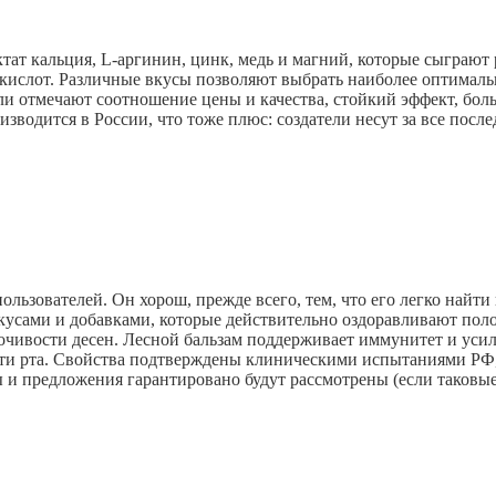
ктат кальция, L-аргинин, цинк, медь и магний, которые сыграют 
 кислот. Различные вкусы позволяют выбрать наиболее оптимал
ели отмечают соотношение цены и качества, стойкий эффект, бо
зводится в России, что тоже плюс: создатели несут за все после
льзователей. Он хорош, прежде всего, тем, что его легко найти
кусами и добавками, которые действительно оздоравливают пол
точивости десен.
Лесной бальзам поддерживает иммунитет и уси
ти рта. Свойства подтверждены клиническими испытаниями РФ
ы и предложения гарантировано будут рассмотрены (если таковы