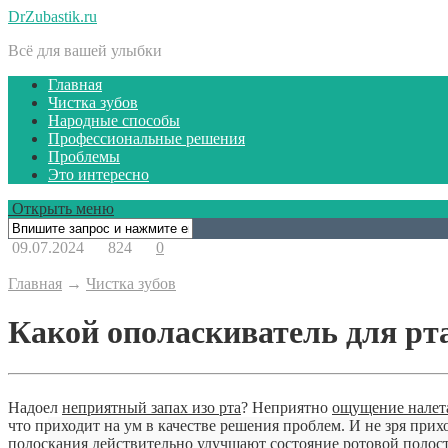
DrZubastik.ru
Всё для вашей улыбки
Главная
Чистка зубов
Народные способы
Профессиональные решения
Проблемы
Это интересно
Открыть меню
09.07.2024
824
0
Главная
→
Чистка зубов
Какой ополаскиватель для рт
Надоел
неприятный запах изо рта
? Неприятно
ощущение налета
что приходит на ум в качестве решения проблем. И не зря прих
полоскания действительно улучшают состояние ротовой полости