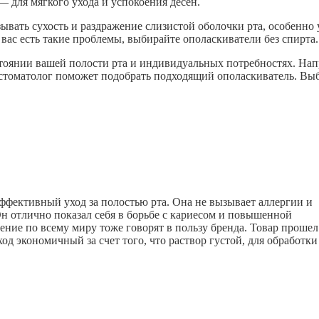
 для мягкого ухода и успокоения дёсен.
вать сухость и раздражение слизистой оболочки рта, особенно 
вас есть такие проблемы, выбирайте ополаскиватели без спирта.
тоянии вашей полости рта и индивидуальных потребностях. Нап
 стоматолог поможет подобрать подходящий ополаскиватель. Вы
ффективный уход за полостью рта. Она не вызывает аллергии и
Он отлично показал себя в борьбе с кариесом и повышенной
ние по всему миру тоже говорят в пользу бренда. Товар прошел
од экономичный за счет того, что раствор густой, для обработки