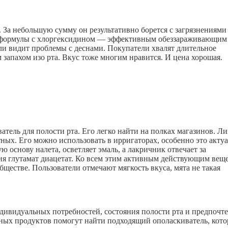
. За небольшую сумму он результативно борется с загрязнениями
ть формулы с хлоргексидином — эффективным обеззараживающим
ли видит проблемы с деснами. Покупатели хвалят длительное
запахом изо рта. Вкус тоже многим нравится. И цена хорошая.
атель для полости рта. Его легко найти на полках магазинов. Л
тных. Его можно использовать в ирригаторах, особенно это акту
ю основу налета, осветляет эмаль, а лакричник отвечает за
рия глутамат диацетат. Ко всем этим активным действующим вещ
естве. Пользователи отмечают мягкость вкуса, мята не такая
ндивидуальных потребностей, состояния полости рта и предпочт
ичных продуктов помогут найти подходящий ополаскиватель, кот