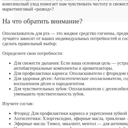
комплексный уход помогает нам чувствовать чистоту и свежесть
маркетинговый «развод»?
На что обратить внимание?
Ополаскиватель для рта — это жидкое средство гигиены, предн
лучшего зависит от ваших индивидуальных потребностей и сост
сделать правильный выбор:
Определите свои потребности:
Для свежести дыхания: Если ваша основная цель — устра
антибактериальные компоненты и ароматизаторы.
Для профилактики кариеса: Ополаскиватели с фторидом п
Для здоровья дёсен: Антисептические ополаскиватели, с
воспалением дёсен и пародонтитом.
Для чувствительных зубов: Ополаскиватели с десенсиби
уменьшить чувствительность зубов.
Изучите состав:
Фторид: Для профилактики кариеса и укрепления зубной
Антисептики: Хлоргексидин, эфирные масла, триклозан 
Эфирные масла: Тимол, эвкалипт, ментол — для антимик