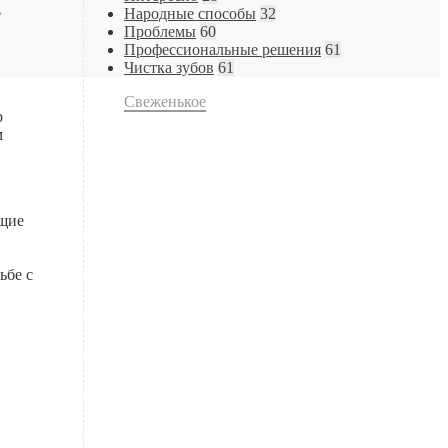
е
Народные способы
32
Проблемы
60
Профессиональные решения
61
Чистка зубов
61
Свеженькое
р
м
ащие
ьбе с