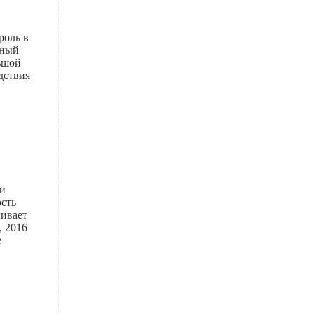
роль в
ьный
льшой
дствия
 и
ость
ливает
, 2016
е