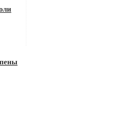
боли
 пены