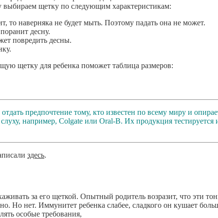
ому выбираем щетку по следующим характеристикам:
ит, то наверняка не будет мыть. Поэтому падать она не может.
поранит десну.
жет повредить десны.
нку.
ящую щетку для ребенка поможет таблица размеров:
отдать предпочтение тому, кто известен по всему миру и опирае
слуху, например, Colgate или Oral-B. Их продукция тестируется 
написали
здесь
.
ухаживать за его щеткой. Опытный родитель возразит, что эти то
о. Но нет. Иммунитет ребенка слабее, сладкого он кушает больш
влять особые требования,