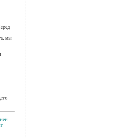
Перед
та, мы
м
щего
 ней
ет