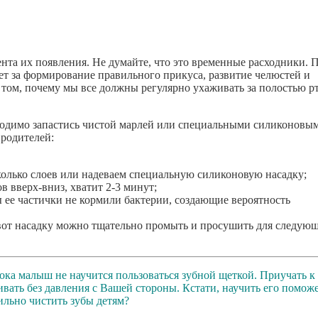
нта их появления. Не думайте, что это временные расходники. 
ет за формирование правильного прикуса, развитие челюстей и
том, почему мы все должны регулярно ухаживать за полостью р
обходимо запастись чистой марлей или специальными силиконовы
 родителей:
колько слоев или надеваем специальную силиконовую насадку;
в вверх-вниз, хватит 2-3 минут;
 ее частички не кормили бактерии, создающие вероятность
вот насадку можно тщательно промыть и просушить для следую
пока малыш не научится пользоваться зубной щеткой. Приучать к
ивать без давления с Вашей стороны. Кстати, научить его помож
вильно чистить зубы детям?