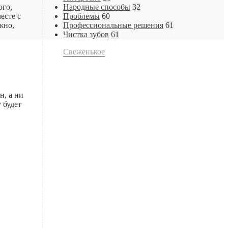
ого,
Народные способы
32
есте с
Проблемы
60
жно,
Профессиональные решения
61
Чистка зубов
61
Свеженькое
н, а ни
 будет