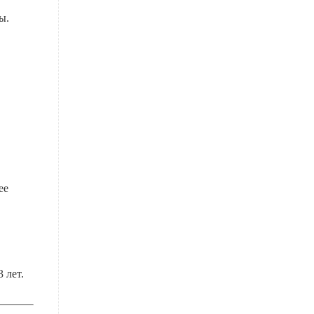
ы.
ее
 лет.