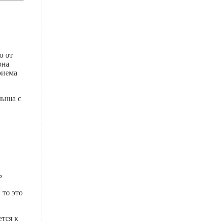
ю от
она
риема
лыша с
ь
 то это
тся к