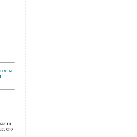
тся на
и
нкости
е, его