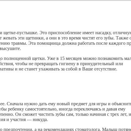
ти щетке-пустышке. Это приспособление имеет насадку, отличну
жевать эти щетинки, а они в это время чистят его зубы. Также 
ению травмы. Эта помощница должна работать после каждого п
 высушите.
о полноценной щетки. Уже в 15 месяцев можно познакомить ма
йствия, чтобы не превращать гигиену в принудительный или
ативы и не станет ухаживать за собой в Ваше отсутствие.
ее. Сначала нужно дать ему новый предмет для игры и объяснит
зубы ребенку самостоятельно, иногда переключаясь и давая ему
енно. Он сможет чистить зубы сам, только начиная с трех лет, и
ия и участия — никуда.
го предпочтении, а на рекомендациях стоматолога. Малыш потяне