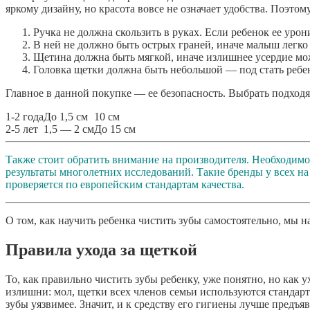
яркому дизайну, но красота вовсе не означает удобства. Поэт
Ручка не должна скользить в руках. Если ребенок ее урон
В ней не должно быть острых граней, иначе малыш легко 
Щетина должна быть мягкой, иначе излишнее усердие мо
Головка щетки должна быть небольшой — под стать ребе
Главное в данной покупке — ее безопасность. Выбрать подход
1-2 года
До 1,5 см
10 см
2-5 лет
1,5 — 2 см
До 15 см
Также стоит обратить внимание на производителя. Необходимо 
результаты многолетних исследований. Такие бренды у всех на 
проверяется по европейским стандартам качества.
О том, как научить ребенка чистить зубы самостоятельно, мы 
Правила ухода за щеткой
То, как правильно чистить зубы ребенку, уже понятно, но как 
излишни: мол, щетки всех членов семьи используются стандартн
зубы уязвимее. Значит, и к средству его гигиены лучше предъя