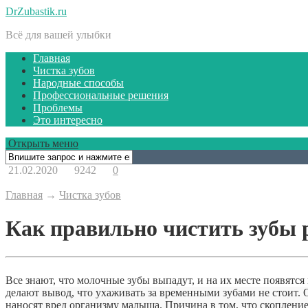
DrZubastik.ru
Всё для вашей улыбки
Главная
Чистка зубов
Народные способы
Профессиональные решения
Проблемы
Это интересно
Открыть меню
21.02.2020
9242
0
Главная
→
Чистка зубов
Как правильно чистить зубы р
Все знают, что молочные зубы выпадут, и на их месте появятс
делают вывод, что ухаживать за временными зубами не стоит. Он
наносят вред организму малыша. Причина в том, что скопление 