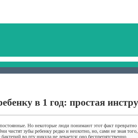
ебенку в 1 год: простая инстр
я постоянные. Но некоторые люди понимают этот факт превратно
и чистят зубы ребенку редко и неохотно, но, сами не зная того,
бактерий во рту никуда не девается: оно беспрепятственно