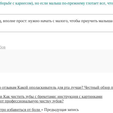
 борьбе с кариесом), но если малыш по-прежнему глотает все, чт
од, вполне прост: нужно начать с малого, чтобы приучить малыша
убов
Какой ополаскиватель для рта лучше? Честный обзор 
Как чистить зубы с брекетами: инструкция с картинками
ют профессиональную чистку зубов?
« Предыдущая запись