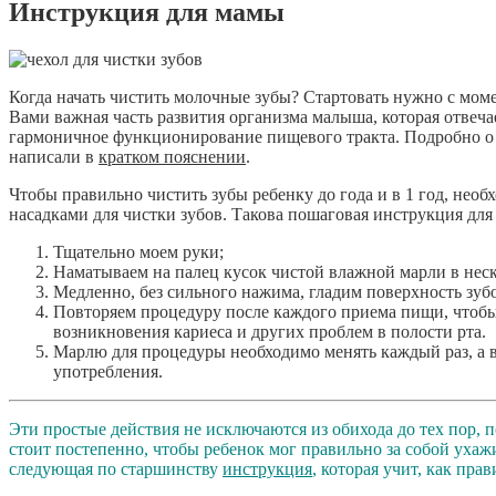
Инструкция для мамы
Когда начать чистить молочные зубы? Стартовать нужно с моме
Вами важная часть развития организма малыша, которая отвеча
гармоничное функционирование пищевого тракта. Подробно о 
написали в
кратком пояснении
.
Чтобы правильно чистить зубы ребенку до года и в 1 год, не
насадками для чистки зубов. Такова пошаговая инструкция для
Тщательно моем руки;
Наматываем на палец кусок чистой влажной марли в нес
Медленно, без сильного нажима, гладим поверхность зубо
Повторяем процедуру после каждого приема пищи, чтобы
возникновения кариеса и других проблем в полости рта.
Марлю для процедуры необходимо менять каждый раз, а 
употребления.
Эти простые действия не исключаются из обихода до тех пор, 
стоит постепенно, чтобы ребенок мог правильно за собой ухаж
следующая по старшинству
инструкция
, которая учит, как пра