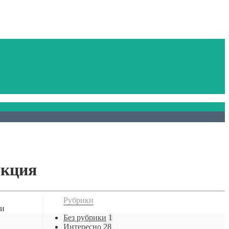
укция
Рубрики
 и
Без рубрики
1
Интересно
28