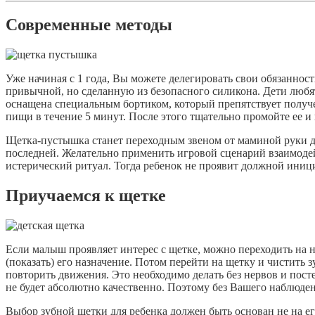
Современные методы
Уже начиная с 1 года, Вы можете делегировать свои обязаннос
привычной, но сделанную из безопасного силикона. Дети любят 
оснащена специальным бортиком, который препятствует получ
пищи в течение 5 минут. После этого тщательно промойте ее и
Щетка-пустышка станет переходным звеном от маминой руки д
последней. Желательно применить игровой сценарий взаимоде
истерический ритуал. Тогда ребенок не проявит должной иници
Приучаемся к щетке
Если малыш проявляет интерес с щетке, можно переходить на н
(показать) его назначение. Потом перейти на щетку и чистить 
повторить движения. Это необходимо делать без нервов и постеп
не будет абсолютно качественно. Поэтому без Вашего наблюден
Выбор зубной щетки для ребенка должен быть основан не на е