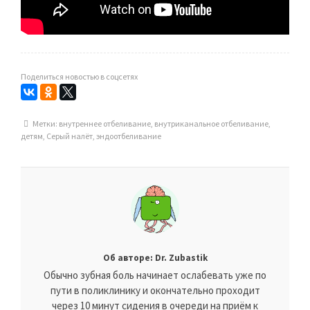
Поделиться новостью в соцсетях
Метки:
внутреннее отбеливание
,
внутриканальное отбеливание
,
детям
,
Серый налёт
,
эндоотбеливание
Об авторе: Dr. Zubastik
Обычно зубная боль начинает ослабевать уже по
пути в поликлинику и окончательно проходит
через 10 минут сидения в очереди на приём к