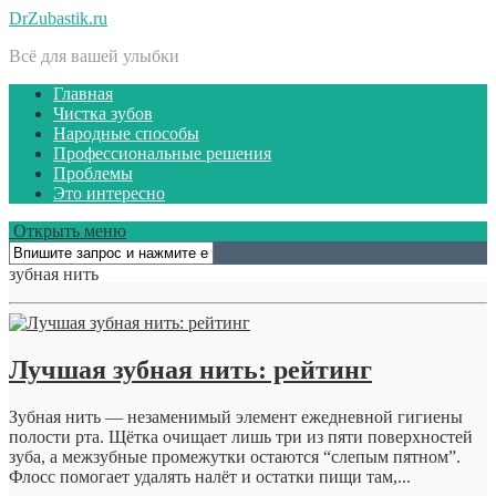
DrZubastik.ru
Всё для вашей улыбки
Главная
Чистка зубов
Народные способы
Профессиональные решения
Проблемы
Это интересно
Открыть меню
зубная нить
Лучшая зубная нить: рейтинг
Зубная нить — незаменимый элемент ежедневной гигиены
полости рта. Щётка очищает лишь три из пяти поверхностей
зуба, а межзубные промежутки остаются “слепым пятном”.
Флосс помогает удалять налёт и остатки пищи там,...