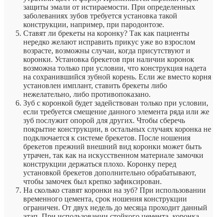
защиты эмали от истираемости. При определенных
заболеваниях зубов требуется установка такой
конструкции, например, при пародонтозе.
Ставят ли брекеты на коронку? Так как пациенты
нередко желают исправить прикус уже во взрослом
возрасте, возможны случаи, когда присутствуют и
коронки. Установка брекетов при наличии коронок
возможна только при условии, что конструкция надета
на сохранившийся зубной корень. Если же вместо корня
установлен имплант, ставить брекеты либо
нежелательно, либо противопоказано.
Зуб с коронкой будет задействован только при условии,
если требуется смещение данного элемента ряда или же
зуб послужит опорой для других. Чтобы сберечь
покрытие конструкции, в остальных случаях коронка не
подключается к системе брекетов. После ношения
брекетов прежний внешний вид коронки может быть
утрачен, так как на искусственном материале замочки
конструкции держаться плохо. Коронку перед
установкой брекетов дополнительно обрабатывают,
чтобы замочек был крепко зафиксирован.
На сколько ставят коронки на зуб? При использовании
временного цемента, срок ношения конструкции
ограничен. От двух недель до месяца проходит данный
этап. При использовании стойкого цемента, коронка