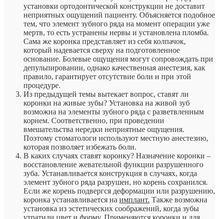
установки ортодонтической конструкции не доставит
неприятных ощущений пациенту. Объясняется подобное
тем, что элемент зубного ряда на момент операции уже
мертв, то есть устранены нервы и установлена пломба.
Сама же коронка представляет из себя колпачок,
который надевается сверху на подготовленное
основание. Болевые ощущения могут сопровождать при
депульпировании, однако качественная анестезия, как
правило, гарантирует отсутствие боли и при этой
процедуре.
Из предыдущей темы вытекает вопрос, ставят ли
коронки на живые зубы?
Установка на живой зуб
возможна на элементы зубного ряда с разветвленным
корнем. Соответственно, при проведении
вмешательства нередки неприятные ощущения.
Поэтому стоматологи используют местную анестезию,
которая позволяет избежать боли.
В каких случаях ставят коронку?
Назначение коронки –
восстановление жевательной функции разрушенного
зуба. Устанавливается конструкция в случаях, когда
элемент зубного ряда разрушен, но корень сохранился.
Если же корень подвергся деформации или разрушению,
коронка устанавливается на
имплант.
Также возможна
установка из эстетических соображений, когда зубы
утратили цвет и форму. Применяются коронки и для