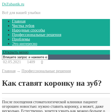
DrZubastik.ru
Всё для вашей улыбки
Главная
Чистка зубов
Народные способы
Профессиональные решения
Проблемы
Это интересно
Открыть меню
02.05.2021
1409
0
Главная
→
Профессиональные решения
Как ставят коронку на зуб?
После посещения стоматологической клиники пациент
огорошен новостью: нужно ставить коронку, а может, даже
несколько. Естественно, хочется узнать как можно больше о