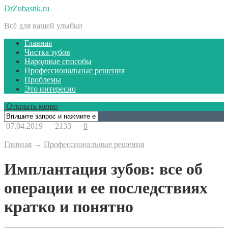
DrZubastik.ru
Всё для вашей улыбки
Главная
Чистка зубов
Народные способы
Профессиональные решения
Проблемы
Это интересно
Открыть меню
07.04.2019
2133
0
Главная
→
Профессиональные решения
Имплантация зубов: все об
операции и ее последствиях
кратко и понятно