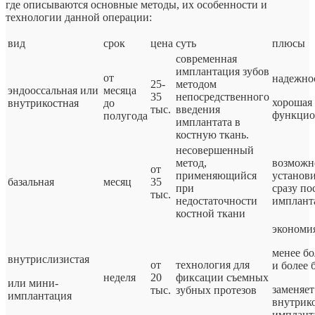
где описываются основные методы, их особенности и
технологии данной операции:
вид
срок
цена
суть
плюсы
современная
имплантация зубов
от
надежно
25-
методом
эндооссальная или
месяца
35
непосредственного
хорошая
внутрикостная
до
тыс.
введения
функцио
полугода
имплантата в
костную ткань.
несовершенный
метод,
возможн
от
применяющийся
установи
базальная
месяц
35
при
сразу по
тыс.
недостаточности
имплант
костной ткани
экономи
менее б
внутрислизистая
от
технология для
и более 
неделя
20
фиксации съемных
или мини-
заменяет
тыс.
зубных протезов
имплантация
внутрик
имплант