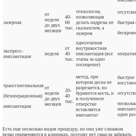
технология,
отсутсви
от
40-
позволяющая
недели
лазерная
60
делать надрезы не
быстрая 
до двух
тыс.
скальпелем, а
месяцев
бескровн
лазером
одноэтапная
от
внутрикостная
экспресс-
неделя
40
имплантация (все
операти
имплантация
тыс.
этапы за одно
посещение)
метод, при
быстрое
котором десна не
восстано
трансгингивальная
от
разрезается, но
20-
недели
буравится кость, и
отсутств
(безоперационная)
40
до двух
в полученное
тыс.
нескольк
месяцев
отверстие
имплантация
импланта
вставляется
один раз
имплантат
Есть еще несколько видов процедур, но они уже слишком
редко применяются в клиниках, поэтому нет смысла забивать