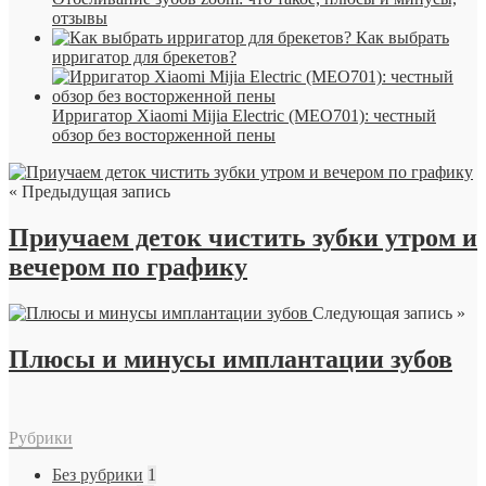
отзывы
Как выбрать
ирригатор для брекетов?
Ирригатор Xiaomi Mijia Electric (MEO701): честный
обзор без восторженной пены
« Предыдущая запись
Приучаем деток чистить зубки утром и
вечером по графику
Следующая запись »
Плюсы и минусы имплантации зубов
Рубрики
Без рубрики
1