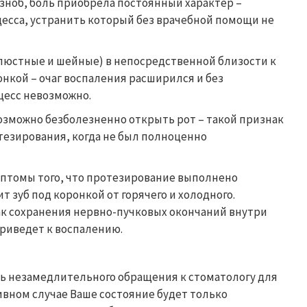
зноб, боль приобрела постоянный характер –
есса, устранить который без врачебной помощи не
люстные и шейные) в непосредственной близости к
онкой – очаг воспаления расширился и без
цесс невозможно.
возможно безболезненно открыть рот – такой признак
отезирования, когда не был полноценно
мптомы того, что протезирование выполнено
 зуб под коронкой от горячего и холодного.
ак сохранения нервно-пучковых окончаний внутри
 приведет к воспалению.
ь незамедлительного обращения к стоматологу для
ивном случае Ваше состояние будет только