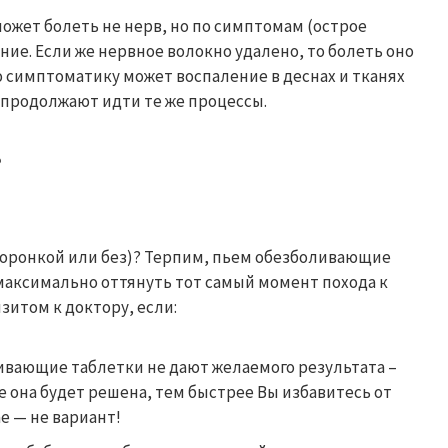
может болеть не нерв, но по симптомам (острое
ние. Если же нервное волокно удалено, то болеть оно
 симптоматику может воспаление в деснах и тканях
е продолжают идти те же процессы.
?
с коронкой или без)? Терпим, пьем обезболивающие
 максимально оттянуть тот самый момент похода к
зитом к доктору, если:
ливающие таблетки не дают желаемого результата –
 она будет решена, тем быстрее Вы избавитесь от
е — не вариант!