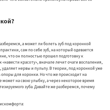
нкой?
азберемся, а может ли болеть зуб под коронкой
практики, сам по себе зуб, на который одевается
ине, что он полностью прошел подготовку к
к «навести красоту», вначале лечит очаги воспаления,
 удаляет нервы и пульпу. В теории, под коронкой уже
опоры для коронки. Но что же происходит на
 может на свою улыбку, а через некоторое время
езируемого зуба. Давайте же разберемся, почему
искомфорта: