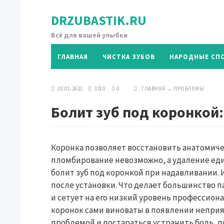
DRZUBASTIK.RU
Всё для вашей улыбки
ГЛАВНАЯ
ЧИСТКА ЗУБОВ
НАРОДНЫЕ СП
23.01.2021
3310
0
ГЛАВНАЯ
→
ПРОБЛЕМЫ
Болит зуб под коронкой:
Коронка позволяет восстановить анатомиче
пломбирование невозможно, а удаление еди
болит зуб под коронкой при надавливании. И
после установки. Что делает большинство п
и сетует на его низкий уровень профессион
коронок сами виноваты в появлении неприя
проблемой и постараться устранить боль, п