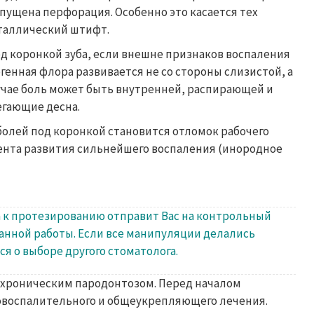
опущена перфорация. Особенно это касается тех
еталлический штифт.
од коронкой зуба, если внешне признаков воспаления
генная флора развивается не со стороны слизистой, а
лучае боль может быть внутренней, распирающей и
егающие десна.
 болей под коронкой становится отломок рабочего
ента развития сильнейшего воспаления (инородное
 к протезированию отправит Вас на контрольный
ланной работы. Если все манипуляции делались
ся о выборе другого стоматолога.
с хроническим пародонтозом. Перед началом
овоспалительного и общеукрепляющего лечения.