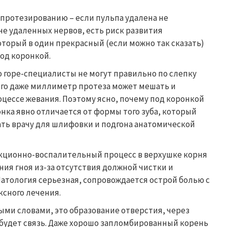
 протезированию – если пульпа удалена не
не удаленных нервов, есть риск развития
торый в один прекрасный (если можно так сказать)
од коронкой.
 горе-специалисты не могут правильно по слепку
чего даже миллиметр протеза может мешать и
цессе жевания. Поэтому ясно, почему под коронкой
ронка явно отличается от формы того зуба, который
зать врачу для шлифовки и подгона анатомической
кционно-воспалительный процесс в верхушке корня
ния гноя из-за отсутствия должной чистки и
Патология серьезная, сопровождается острой болью с
сного лечения.
ыми словами, это образование отверстия, через
будет связь. Даже хорошо запломбированный корень