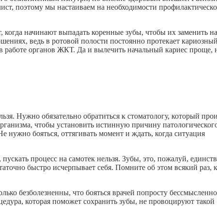
ист, поэтому мы настаиваем на необходимости профилактическо
, когда начинают выпадать коренные зубы, чтобы их заменить н
ошениях, ведь в ротовой полости постоянно протекает кариозны
в работе органов ЖКТ. Да и вылечить начальный кариес проще,
льзя. Нужно обязательно обратиться к стоматологу, который про
 организма, чтобы установить истинную причину патологическог
Не нужно бояться, оттягивать момент и ждать, когда ситуация
 пускать процесс на самотек нельзя. Зубы, это, пожалуй, единс
статочно быстро исчерпывает себя. Помните об этом всякий раз, 
олько безболезненны, что бояться врачей попросту бессмысленно
цедура, которая поможет сохранить зубы, не провоцируют такой