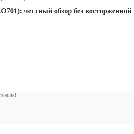
EO701): честный обзор без восторженной
сточник!