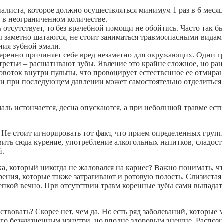
листа, которое должно осуществляться минимум 1 раз в 6 месяц
 в неограниченном количестве.
 отсутствует, то без врачебной помощи не обойтись. Часто так б
ы заметно шатаются, не стоит заниматься травмоопасными вида
ния зубной эмали.
амеренно причиняет себе вред незаметно для окружающих. Одни г
 третьи – расшатывают зубы. Явление это крайне сложное, но ра
овоток внутри пульпы, что провоцирует естественное ее отмира
 и при последующем давлении может самостоятельно отделиться
аль истончается, десна опускаются, а при небольшой травме есть
Не стоит игнорировать тот факт, что прием определенных груп
ить сюда курение, употребление алкогольных напитков, сладост
й.
а, который никогда не жаловался на кариес? Важно понимать, чт
рения, которые также затрагивают и ротовую полость. Слизистая
репкой вечно. При отсутствии травм коренные зубы сами выпадат
твовать? Скорее нет, чем да. Но есть ряд заболеваний, которые 
 его безжизненным изнутри, но вполне здоровым внешне. Распоз