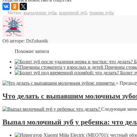
Метки:
выпадение зуба
,
коренной зуб
,
травма зуба
Об авторе: DrZubastik
Похожие записи
Б
Причины стома
Болит з
« Предыд
Что делать с выпавшим молочным зубо
Следующая запи
Выпал молочный зуб у ребенка: что дел