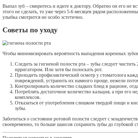
Выпал зуб – смиритесь и идите к доктору. Обратно он его не в
этого не сделать, то уже через 5-6 месяцев рядом расположенные
улыбка смотрится не особо эстетично.
Советы по уходу
Чтобы минимизировать вероятность выпадения коренных зубов
Следить за гигиеной полости рта – зубы следует чистить 
ирригатором. Или хотя бы полоскать рот.
Проходить профилактический осмотр у стоматолога кажд
повреждений, устранить их намного проще, нежели потом
Контролировать количество сладких блюд в рационе, отд
Потреблять достаточное количество кальция, а при его 
комплексов.
Отказаться от употребления слишком твердой пищи и кис
зубы.
Заботиться о состоянии ротовой полости следует с младенчест
своевременно, то больше шансов сохранить зубы до глубокой с
Поделиться новостью в соцсетях