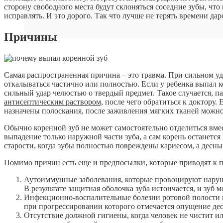
сторону свободного места будут склоняться соседние зубы, чт
исправлять. И это дорого. Так что лучше не терять времени да
Причины
Самая распространенная причина – это травма. При сильном уд
откалываться частично или полностью. Если у ребенка выпал ко
сильный удар челюстью о твердый предмет. Такое случается, па
антисептическим раствором,
после чего обратиться к доктору. 
назначены полоскания, после заживления мягких тканей можно
Обычно коренной зуб не может самостоятельно отделиться вмест
выпадение только наружной части зуба, а сам корень останется
старости, когда зубы полностью повреждены кариесом, а десны
Помимо причин есть еще и предпосылки, которые приводят к п
Аутоиммунные заболевания, которые провоцируют наруш
В результате защитная оболочка зуба истончается, и зуб м
Инфекционно-воспалительные болезни ротовой полости в
при прогрессировании которого отмечается опущение дес
Отсутствие должной гигиены, когда человек не чистит и