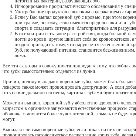
патогенных бактерий, разрушающих зуб.
Игнорирование профилактического обследования у специа
Употребление продуктов с высоким содержанием сахаров
Если у Вас выпал коренной зуб с кровью, при этом корень
при травме, поэтому, если имеются предпосылки или зуб
спорта и создавать ситуации, благоприятные для разруше
В психиатрии есть такое расстройство, когда больной н
ногти до крови, другие щипают себя до кровоподтеков, а
поздно приводит к тому, что нарушается естественный кр
Зуб, не получающий питания, становится безжизненным,
ложа.
Все эти факторы в совокупности приводят к тому, что зубная эм
что зубы самостоятельно отделятся из лунки.
Причин, почему выпадают коренные зубы, может быть больше. 
лекарств также может провоцировать деструкцию. А если добав
отсутствие должной гигиены, картина с зубами будет плачевно
Может ли выпасть коренной зуб у абсолютно здорового человек
возрастом в организме запускаются естественные процессы ста
оболочка становится более чувствительной, а эмаль не будет к
могут.
Выпадают ли сами коренные зубы, если никак на них не воздейс
провоцировать патологическое расщепление корня зуба, делая