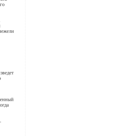
го
а
й
 нежели
изведет
о
твенный
когда
.