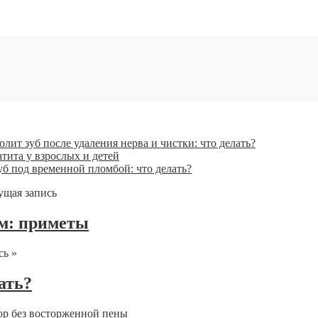
олит зуб после удаления нерва и чистки: что делать?
тита у взрослых и детей
уб под временной пломбой: что делать?
ущая запись
м: приметы
сь »
ать?