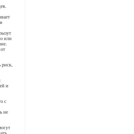
ев.
ывает
ми
рызут
но или
ние.
 от
 риск,
п
ей и
о с
ь не
могут
нать