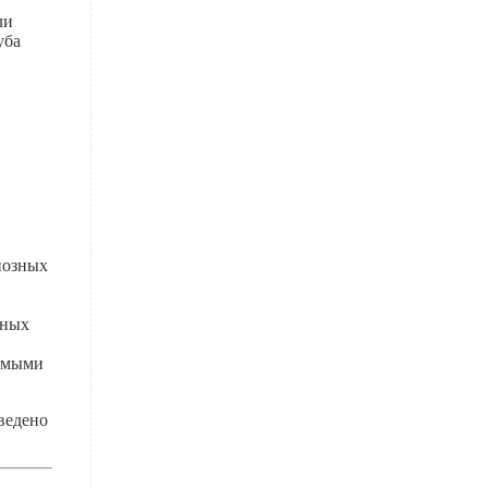
ли
уба
иозных
нных
вимыми
ведено