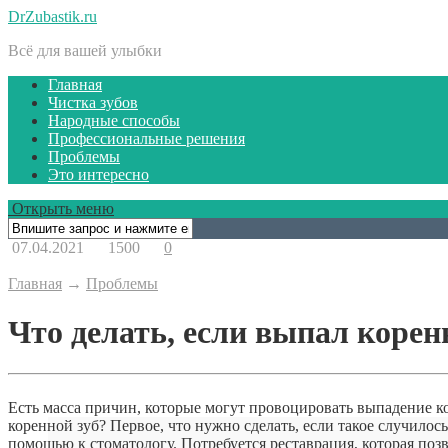
DrZubastik.ru
Всё для вашей улыбки
Главная
Чистка зубов
Народные способы
Профессиональные решения
Проблемы
Это интересно
Открыть меню
07.04.2021
1500
0
Главная
→
Проблемы
Что делать, если выпал корен
Есть масса причин, которые могут провоцировать выпадение кор
коренной зуб? Первое, что нужно сделать, если такое случилось
помощью к стоматологу. Потребуется реставрация, которая позво