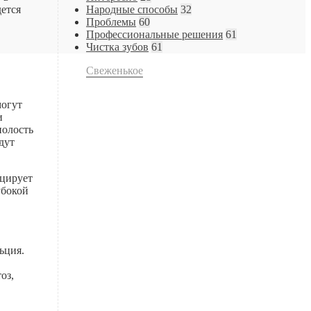
дется
Народные способы
32
Проблемы
60
Профессиональные решения
61
Чистка зубов
61
Свеженькое
могут
и
полость
дут
оцирует
убокой
ьция.
оз,