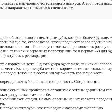
о приведет к нарушению естественного прикуса. А его потом при
ром и направиться прямиком к специалисту.
аре в область челюсти некоторые зубы, которые более хрупкие, 
ренной зуб, то, скорее всего, этому предшествовало падение ил
никовать не стоит. Главное успокоиться, прополоскать ротовую 
Если нет никаких серьезных повреждений, то в первые 2-3 дня бу
 приступать к реставрации.
е с корнем из ложа. Одного удара будет мало, так как он спров
 на месте. Выпадение зуба вместе с корнем возможно только в гл
 с пародонтозом не в состоянии удерживать корневую часть.
овреждениям зубов, снижая их прочность. Сюда относят:
ение обменных процессов в организме с острым дефицитом кал
ожет разрушаться сам по себе.
 хронической стадии. Самым опасным из них является пародонт
ен.
ли плохо чистит зубы, что приводит к массовому скоплению