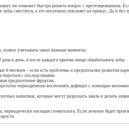
ставит, но поможет быстро решить вопрос с протезированием. Ес
 зубы сместятся, а это негативно повлияет на прикус. Да и без з
, нужно учитывать такие важные моменты:
2 раза в день, а после каждого приема пищи обрабатывать зубы
ые 6 месяцев – если есть проблемы и предпосылки развития кар
 бороться с последствиями.
авая предпочтение фруктам.
недостатке периодически восполнять дефицит с помощью витами
лотных напитков, которые могут разрушать эмаль и делать уяз
ва, периодически посещая стоматолога. Если лечение будет произ
тарости.