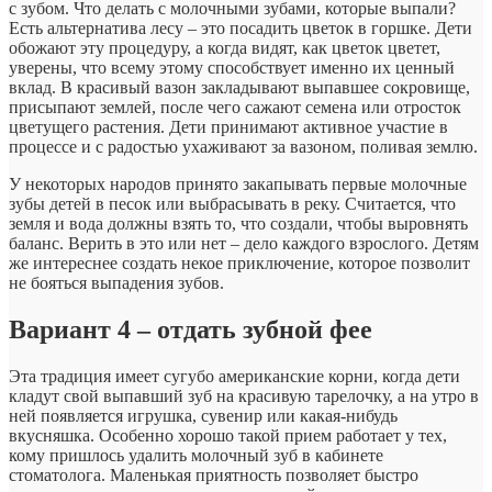
с зубом. Что делать с молочными зубами, которые выпали?
Есть альтернатива лесу – это посадить цветок в горшке. Дети
обожают эту процедуру, а когда видят, как цветок цветет,
уверены, что всему этому способствует именно их ценный
вклад. В красивый вазон закладывают выпавшее сокровище,
присыпают землей, после чего сажают семена или отросток
цветущего растения. Дети принимают активное участие в
процессе и с радостью ухаживают за вазоном, поливая землю.
У некоторых народов принято закапывать первые молочные
зубы детей в песок или выбрасывать в реку. Считается, что
земля и вода должны взять то, что создали, чтобы выровнять
баланс. Верить в это или нет – дело каждого взрослого. Детям
же интереснее создать некое приключение, которое позволит
не бояться выпадения зубов.
Вариант 4 – отдать зубной фее
Эта традиция имеет сугубо американские корни, когда дети
кладут свой выпавший зуб на красивую тарелочку, а на утро в
ней появляется игрушка, сувенир или какая-нибудь
вкусняшка. Особенно хорошо такой прием работает у тех,
кому пришлось удалить молочный зуб в кабинете
стоматолога. Маленькая приятность позволяет быстро