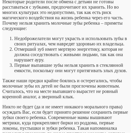
Некоторые родители после обмена с детьми не готовы
расставаться с зубками, предпочитают их хранить. Но во
многих культурах это недопустимо, так как есть риск
магического воздействия на жизнь ребенка через его часть.
Почему нельзя хранить молочные зубы ребенка – приметы
следующие:
Недоброжелатели могут украсть и использовать зубы в
своих ритуалах, чем навредят здоровью их владельца.
Отмерший зуб имеет мертвую энергетику, которая не
должна соседствовать с живыми людьми, так как она
нарушает ауру.
Первые выпавшие зубы нельзя хранить в стеклянной
емкости, поскольку они могут притягивать злых духов.
Также наши предки крайне боялись и остерегались, чтобы
молочные зубы их детей не были проглочены животным.
Считалось, что на месте выпавшего вырастет не ровный
коренной аналог, а звериный клык.
Никто не будет (да и не имеет никакого морального права)
осуждать Вас, если будет принято решение сохранить первые
зубки своего ребенка. Современные мамы вышивают
метрики, куда прикрепляют бирки из роддома, первые
локоны, пустышки и зубки ребенка. Такая напоминалка