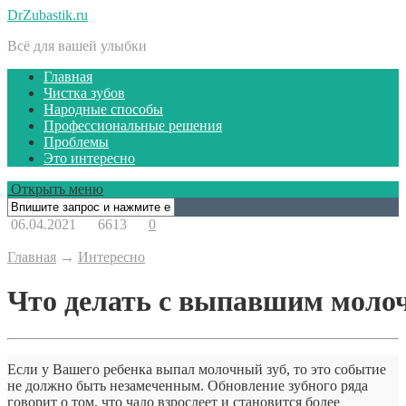
DrZubastik.ru
Всё для вашей улыбки
Главная
Чистка зубов
Народные способы
Профессиональные решения
Проблемы
Это интересно
Открыть меню
06.04.2021
6613
0
Главная
→
Интересно
Что делать с выпавшим моло
Если у Вашего ребенка выпал молочный зуб, то это событие
не должно быть незамеченным. Обновление зубного ряда
говорит о том, что чадо взрослеет и становится более