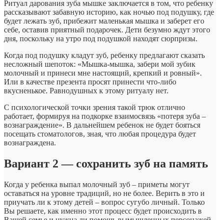
Ритуал дарования зуба мышке заключается в том, что ребенку
рассказывают забавную историю, как ночью под подушку, где
будет лежать зуб, прибежит маленькая мышка и заберет его
себе, оставив приятный подарочек. Дети безумно ждут этого
дня, поскольку на утро под подушкой находят сюрпризы.
Когда под подушку кладут зуб, ребенку предлагают сказать
несложный шепоток: «Мышка-мышка, забери мой зубик
молочный и принеси мне настоящий, крепкий и ровный».
Или в качестве презента просят принести что-либо
вкусненькое. Равнодушных к этому ритуалу нет.
С психологической точки зрения такой трюк отлично
работает, формируя на подкорке взаимосвязь «потеря зуба –
вознаграждение». В дальнейшем ребенок не будет бояться
посещать стоматологов, зная, что любая процедура будет
вознаграждена.
Вариант 2 — сохранить зуб на память
Когда у ребенка выпал молочный зуб – приметы могут
оставаться на уровне традиций, но не более. Верить в это и
приучать ли к этому детей – вопрос сугубо личный. Только
Вы решаете, как именно этот процесс будет происходить в
Вашей семье и нужна ли помощь вымышленных персонажей