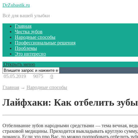
DrZubastik.ru
Всё для вашей улыбки
Главная
Чистка зубов
Народные способы
Профессиональные решения
Проблемы
Это интересно
Открыть меню
05.05.2019
9075
0
Главная
→
Народные способы
Лайфхаки: Как отбелить зубы
Отбеливание зубов народными средствами — тема вечная, ведь
страховой медицины. Приходится выкладывать круглую сумму
романса. Если это про Вас, то можно попробовать отбелить зу