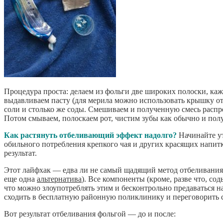
Процедура проста: делаем из фольги две широких полоски, каж
выдавливаем пасту (для мерила можно использовать крышку от
соли и столько же соды. Смешиваем и полученную смесь распре
Потом смываем, полоскаем рот, чистим зубы как обычно и по
Как растянуть отбеливающий эффект надолго?
Начинайте ут
обильного потребления крепкого чая и других красящих напитк
результат.
Этот лайфхак — едва ли не самый щадящий метод отбеливания 
еще одна
альтернатива
). Все компоненты (кроме, разве что, со
что можно злоупотреблять этим и бесконтрольно предаваться 
сходить в бесплатную районную поликлинику и переговорить 
Вот результат отбеливания фольгой — до и после: