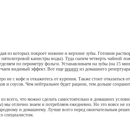
дая из которых покроет нижние и верхние зубы. Готовим раство
 пятилитровой канистры воды). Туда сыпем четверть чайной ло
деляем по периметру фольги. Устанавливаем на зубы (на 15 мин
лучаем видимый эффект. Вот еще
рецепт
из домашнего репертуара
ро не с кофе и откажитесь от курения. Также стоит отказаться от
ов и соусов. Чем нейтральнее будет рацион, тем дольше сохрани
из всего, что можно сделать самостоятельно в домашних услови
ды) мы отлично знаем и потребляем ежедневно. Но это вовсе не оз
народному и домашнему. Лучше всего перед окончательным реше
со специалистом.