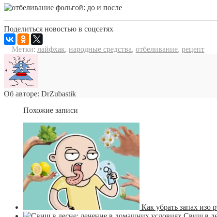
Поделиться новостью в соцсетях
Метки:
лайфхак
,
народные средства
,
отбеливание
,
рецепт
Об авторе: DrZubastik
Похожие записи
Как убрать запах изо 
Свищ в де