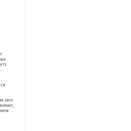
р:
жки
ут).
.
тся
ях (вот
начает,
нием