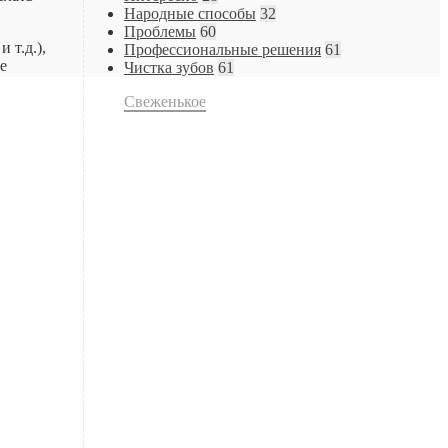
Народные способы
32
Проблемы
60
 т.д.),
Профессиональные решения
61
е
Чистка зубов
61
Свеженькое