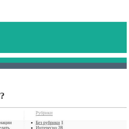
?
Рубрики
инации
Без рубрики
1
елать
Интересно
28