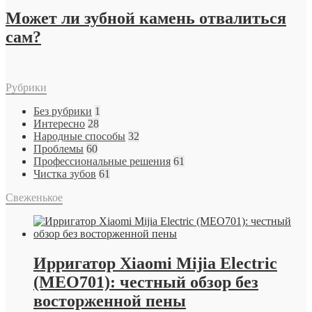
Может ли зубной камень отвалиться
сам?
Рубрики
Без рубрики
1
Интересно
28
Народные способы
32
Проблемы
60
Профессиональные решения
61
Чистка зубов
61
Свеженькое
Ирригатор Xiaomi Mijia Electric
(MEO701): честный обзор без
восторженной пены