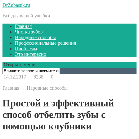
DrZubastik.ru
Всё для вашей улыбки
Главная
Чистка зубов
Народные способы
Профессиональные решения
Проблемы
Это интересно
Открыть меню
14.12.2017
6238
0
Главная
→
Народные способы
Простой и эффективный
способ отбелить зубы с
помощью клубники