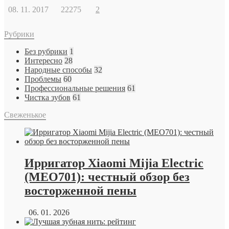
08. 11. 2017
22275
2
Рубрики
Без рубрики
1
Интересно
28
Народные способы
32
Проблемы
60
Профессиональные решения
61
Чистка зубов
61
Свеженькое
Ирригатор Xiaomi Mijia Electric
(MEO701): честный обзор без
восторженной пены
06. 01. 2026