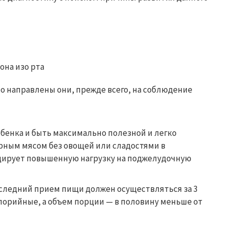
о направлены они, прежде всего, на соблюдение
бенка и быть максимально полезной и легко
рным мясом без овощей или сладостями в
оцирует повышенную нагрузку на поджелудочную
оследний прием пищи должен осуществляться за 3
алорийные, а объем порции — в половину меньше от