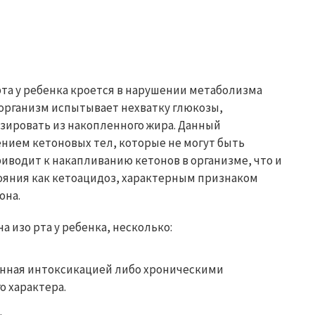
рта у ребенка кроется в нарушении метаболизма
 организм испытывает нехватку глюкозы,
зировать из накопленного жира. Данный
нием кетоновых тел, которые не могут быть
иводит к накапливанию кетонов в организме, что и
тояния как кетоацидоз, характерным признаком
она.
 изо рта у ребенка, несколько:
анная интоксикацией либо хроническими
 характера.
.