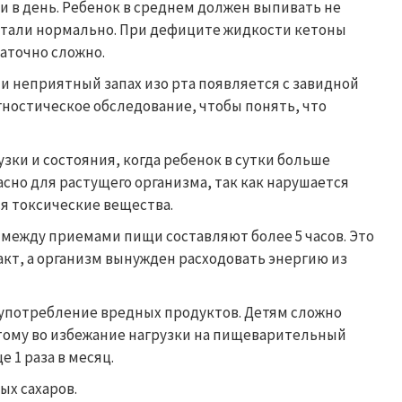
 в день. Ребенок в среднем должен выпивать не
ботали нормально. При дефиците жидкости кетоны
аточно сложно.
и неприятный запах изо рта появляется с завидной
ностическое обследование, чтобы понять, что
ки и состояния, когда ребенок в сутки больше
асно для растущего организма, так как нарушается
я токсические вещества.
 между приемами пищи составляют более 5 часов. Это
кт, а организм вынужден расходовать энергию из
 употребление вредных продуктов. Детям сложно
этому во избежание нагрузки на пищеварительный
 1 раза в месяц.
х сахаров.