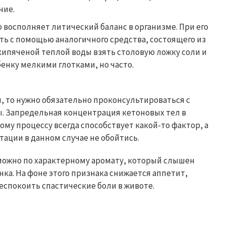
ние.
 восполняет литический баланс в организме. При его
ть с помощью аналогичного средства, состоящего из
л кипяченой теплой воды взять столовую ложку соли и
бенку мелкими глотками, но часто.
 то нужно обязательно проконсультироваться с
. Запредельная концентрация кетоновых тел в
ому процессу всегда способствует какой-то фактор, а
ьтации в данном случае не обойтись.
 можно по характерному аромату, который слышен
енка. На фоне этого признака снижается аппетит,
еспокоить спастические боли в животе.