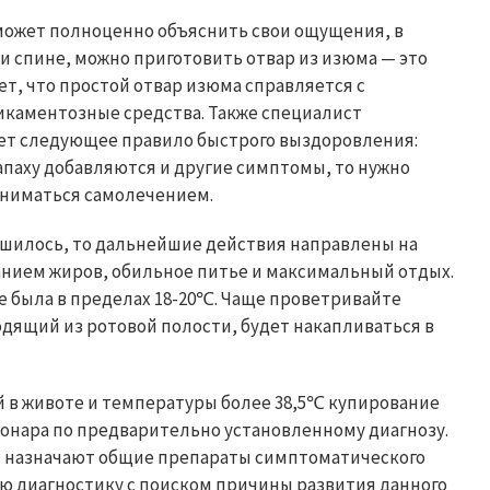
 может полноценно объяснить свои ощущения, в
 и спине, можно приготовить отвар из изюма — это
ет, что простой отвар изюма справляется с
икаментозные средства. Также специалист
ует следующее правило быстрого выздоровления:
запаху добавляются и другие симптомы, то нужно
аниматься самолечением.
учшилось, то дальнейшие действия направлены на
ием жиров, обильное питье и максимальный отдых.
е была в пределах 18-20℃. Чаще проветривайте
одящий из ротовой полости, будет накапливаться в
й в животе и температуры более 38,5℃ купирование
ионара по предварительно установленному диагнозу.
и назначают общие препараты симптоматического
ую диагностику с поиском причины развития данного