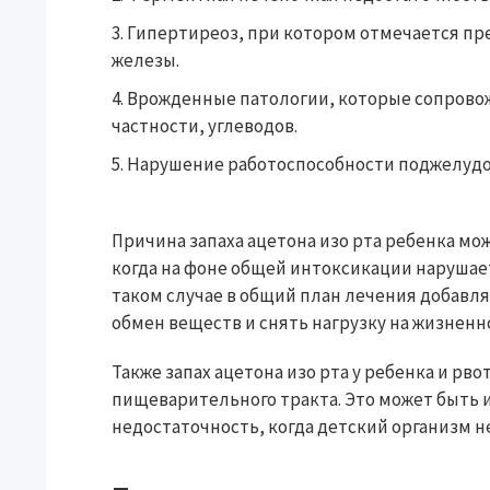
Гипертиреоз, при котором отмечается п
железы.
Врожденные патологии, которые сопровож
частности, углеводов.
Нарушение работоспособности поджелудо
Причина запаха ацетона изо рта ребенка мо
когда на фоне общей интоксикации нарушает
таком случае в общий план лечения добав
обмен веществ и снять нагрузку на жизненн
Также запах ацетона изо рта у ребенка и рв
пищеварительного тракта. Это может быть 
недостаточность, когда детский организм н