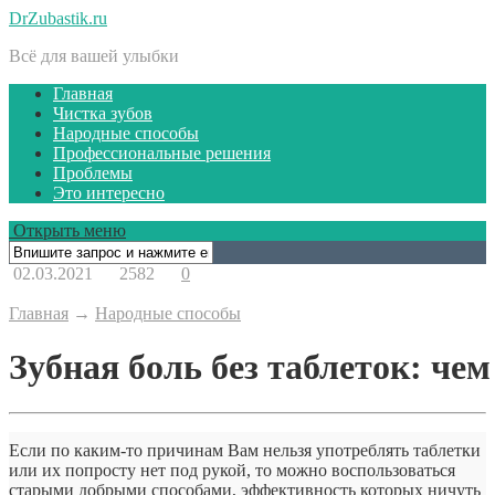
DrZubastik.ru
Всё для вашей улыбки
Главная
Чистка зубов
Народные способы
Профессиональные решения
Проблемы
Это интересно
Открыть меню
02.03.2021
2582
0
Главная
→
Народные способы
Зубная боль без таблеток: чем
Если по каким-то причинам Вам нельзя употреблять таблетки
или их попросту нет под рукой, то можно воспользоваться
старыми добрыми способами, эффективность которых ничуть