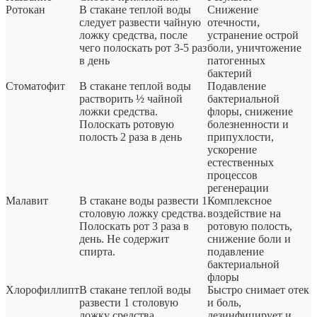
Ротокан
В стакане теплой воды
Снижение
следует развести чайную
отечности,
ложку средства, после
устранение острой
чего полоскать рот 3-5 раз
боли, уничтожение
в день
патогенных
бактерий
Стоматофит
В стакане теплой воды
Подавление
растворить ½ чайной
бактериальной
ложки средства.
флоры, снижение
Полоскать ротовую
болезненности и
полость 2 раза в день
припухлости,
ускорение
естественных
процессов
регенерации
Малавит
В стакане воды развести 1
Комплексное
столовую ложку средства.
воздействие на
Полоскать рот 3 раза в
ротовую полость,
день. Не содержит
снижение боли и
спирта.
подавление
бактериальной
флоры
Хлорофиллипт
В стакане теплой воды
Быстро снимает отек
развести 1 столовую
и боль,
ложку средства.
дезинфицирует и