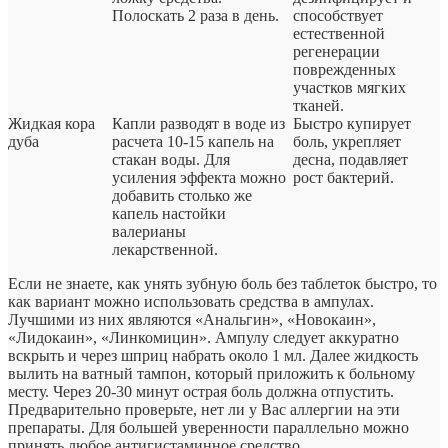
Полоскать 2 раза в день.
способствует
естественной
регенерации
поврежденных
участков мягких
тканей.
Жидкая кора
Капли разводят в воде из
Быстро купирует
дуба
расчета 10-15 капель на
боль, укрепляет
стакан воды. Для
десна, подавляет
усиления эффекта можно
рост бактерий.
добавить столько же
капель настойки
валерианы
лекарственной.
Если не знаете, как унять зубную боль без таблеток быстро, то
как вариант можно использовать средства в ампулах.
Лучшими из них являются «Анальгин», «Новокаин»,
«Лидокаин», «Линкомицин». Ампулу следует аккуратно
вскрыть и через шприц набрать около 1 мл. Далее жидкость
вылить на ватный тампон, который приложить к больному
месту. Через 20-30 минут острая боль должна отпустить.
Предварительно проверьте, нет ли у Вас аллергии на эти
препараты. Для большей уверенности параллельно можно
принять любое антигистаминное средство.