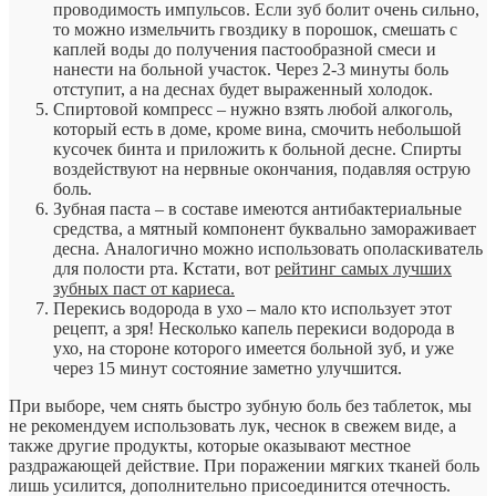
проводимость импульсов. Если зуб болит очень сильно,
то можно измельчить гвоздику в порошок, смешать с
каплей воды до получения пастообразной смеси и
нанести на больной участок. Через 2-3 минуты боль
отступит, а на деснах будет выраженный холодок.
Спиртовой компресс – нужно взять любой алкоголь,
который есть в доме, кроме вина, смочить небольшой
кусочек бинта и приложить к больной десне. Спирты
воздействуют на нервные окончания, подавляя острую
боль.
Зубная паста – в составе имеются антибактериальные
средства, а мятный компонент буквально замораживает
десна. Аналогично можно использовать ополаскиватель
для полости рта. Кстати, вот
рейтинг самых лучших
зубных паст от кариеса.
Перекись водорода в ухо – мало кто использует этот
рецепт, а зря! Несколько капель перекиси водорода в
ухо, на стороне которого имеется больной зуб, и уже
через 15 минут состояние заметно улучшится.
При выборе, чем снять быстро зубную боль без таблеток, мы
не рекомендуем использовать лук, чеснок в свежем виде, а
также другие продукты, которые оказывают местное
раздражающей действие. При поражении мягких тканей боль
лишь усилится, дополнительно присоединится отечность.