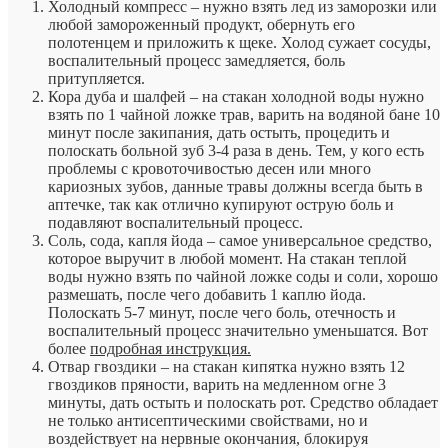
Холодный компресс – нужно взять лед из заморозки или
любой замороженный продукт, обернуть его
полотенцем и приложить к щеке. Холод сужает сосуды,
воспалительный процесс замедляется, боль
притупляется.
Кора дуба и шалфей – на стакан холодной воды нужно
взять по 1 чайной ложке трав, варить на водяной бане 10
минут после закипания, дать остыть, процедить и
полоскать больной зуб 3-4 раза в день. Тем, у кого есть
проблемы с кровоточивостью десен или много
кариозных зубов, данные травы должны всегда быть в
аптечке, так как отлично купируют острую боль и
подавляют воспалительный процесс.
Соль, сода, капля йода – самое универсальное средство,
которое выручит в любой момент. На стакан теплой
воды нужно взять по чайной ложке соды и соли, хорошо
размешать, после чего добавить 1 каплю йода.
Полоскать 5-7 минут, после чего боль, отечность и
воспалительный процесс значительно уменьшатся. Вот
более
подробная инструкция.
Отвар гвоздики – на стакан кипятка нужно взять 12
гвоздиков пряности, варить на медленном огне 3
минуты, дать остыть и полоскать рот. Средство обладает
не только антисептическими свойствами, но и
воздействует на нервные окончания, блокируя