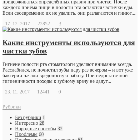
придерживаться определённых правил при чистке. После
каждого приёма пищи в полости рта остаются частички еды.
Если своевременно их не удалить, они разлагаются и гниют....
17. 12. 2017
22852
3
Какие инструменты используются для
чистки зубов
Гигиене полости рта стоматологи уделяют внимание всегда.
Расслабился, не почистил зубы пару раз вечером – и вот уже
бактерии начали вредоносную работу. При недостаточной
гигиеничности походы к зубному врачу не дадут...
23. 11. 2017
12441
0
Рубрики
Без рубрики
1
Интересно
28
Народные способы
32
Проблемы
60
Профессиональные решения
61