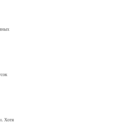
енных
усок
н. Хотя