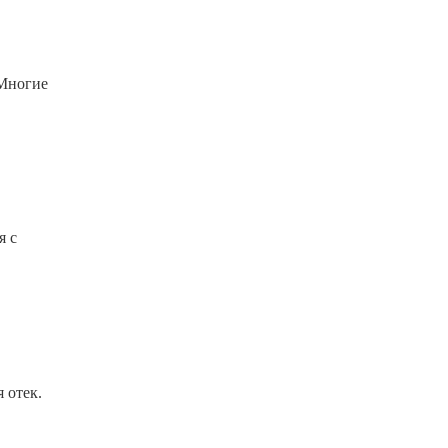
 Многие
я с
 отек.