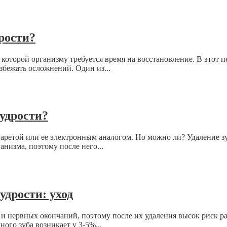
рости?
 которой организму требуется время на восстановление. В этот 
збежать осложнений. Один из...
удрости?
игаретой или ее электронным аналогом. Но можно ли? Удаление з
низма, поэтому после него...
удрости: уход
и нервных окончаний, поэтому после их удаления высок риск р
го зуба возникает у 3-5%...