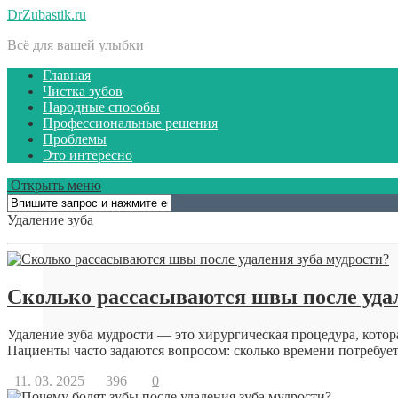
DrZubastik.ru
Всё для вашей улыбки
Главная
Чистка зубов
Народные способы
Профессиональные решения
Проблемы
Это интересно
Открыть меню
Удаление зуба
Сколько рассасываются швы после удал
Удаление зуба мудрости — это хирургическая процедура, котор
Пациенты часто задаются вопросом: сколько времени потребуетс
11. 03. 2025
396
0