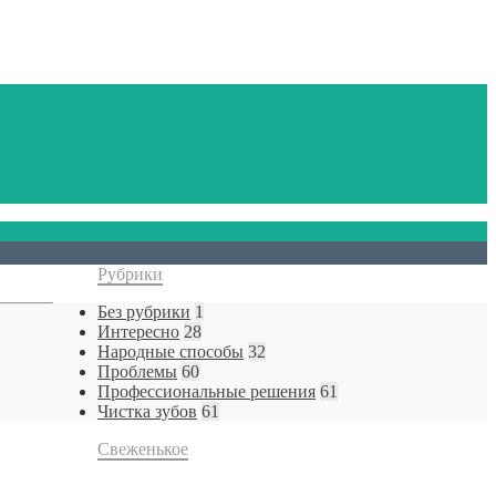
Рубрики
Без рубрики
1
Интересно
28
Народные способы
32
Проблемы
60
Профессиональные решения
61
Чистка зубов
61
Свеженькое