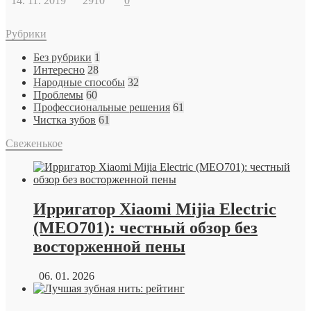
14. 11. 2019
2910
0
Рубрики
Без рубрики
1
Интересно
28
Народные способы
32
Проблемы
60
Профессиональные решения
61
Чистка зубов
61
Свеженькое
Ирригатор Xiaomi Mijia Electric
(MEO701): честный обзор без
восторженной пены
06. 01. 2026