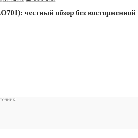
EO701): честный обзор без восторженной
сточник!