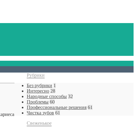
Рубрики
Без рубрики
1
Интересно
28
Народные способы
32
Проблемы
60
Профессиональные решения
61
Чистка зубов
61
кариеса
Свеженькое