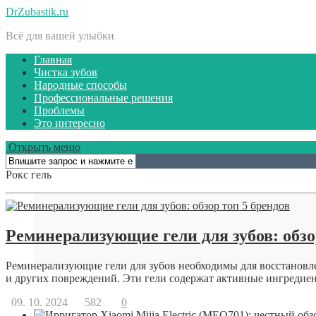
DrZubastik.ru
Всё для вашей улыбки
Главная
Чистка зубов
Народные способы
Профессиональные решения
Проблемы
Это интересно
Открыть меню
Рокс гель
Реминерализующие гели для зубов: обзо
Реминерализующие гели для зубов необходимы для восстановле
и других повреждений. Эти гели содержат активные ингредиент
09. 10. 2024
582
0