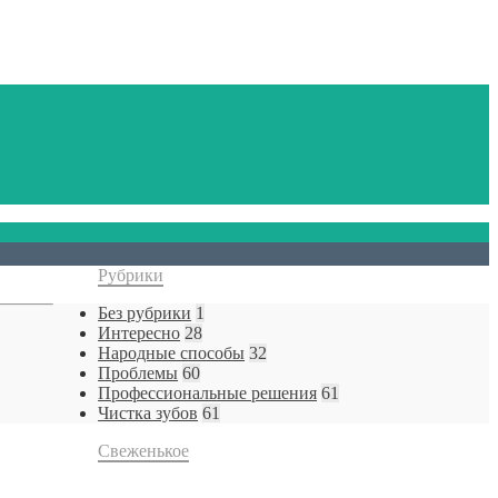
Рубрики
Без рубрики
1
Интересно
28
Народные способы
32
Проблемы
60
Профессиональные решения
61
Чистка зубов
61
Свеженькое