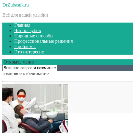
DrZubastik.ru
Всё для вашей улыбки
Главная
Чистка зубов
Народные способы
Профессиональные решения
Проблемы
Это интересно
Открыть меню
ламповое отбеливание