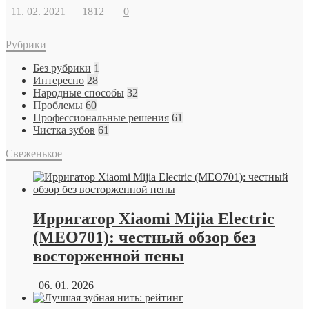
11. 02. 2021
1812
0
Рубрики
Без рубрики
1
Интересно
28
Народные способы
32
Проблемы
60
Профессиональные решения
61
Чистка зубов
61
Свеженькое
Ирригатор Xiaomi Mijia Electric
(MEO701): честный обзор без
восторженной пены
06. 01. 2026